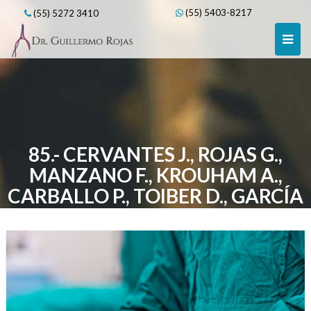
Skip
(55) 5403-8217
(55) 5272 3410
to
content
85.- CERVANTES J., ROJAS G.,
MANZANO F., KROUHAM A.,
CARBALLO P., TOIBER D., GARCÍA
R.