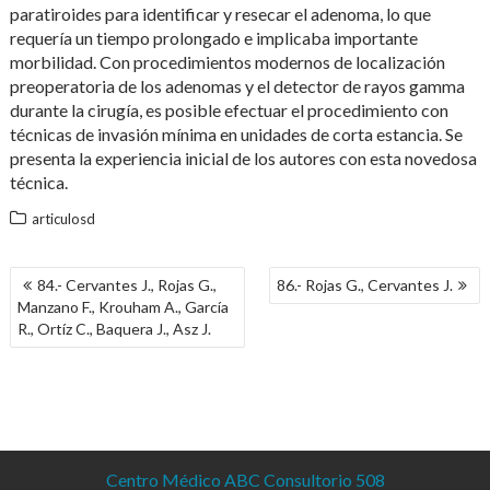
paratiroides para identificar y resecar el adenoma, lo que
requería un tiempo prolongado e implicaba importante
morbilidad. Con procedimientos modernos de localización
preoperatoria de los adenomas y el detector de rayos gamma
durante la cirugía, es posible efectuar el procedimiento con
técnicas de invasión mínima en unidades de corta estancia. Se
presenta la experiencia inicial de los autores con esta novedosa
técnica.
articulosd
NAVEGACIÓN
84.- Cervantes J., Rojas G.,
86.- Rojas G., Cervantes J.
DE
Manzano F., Krouham A., García
ENTRADAS
R., Ortíz C., Baquera J., Asz J.
Centro Médico ABC Consultorio 508