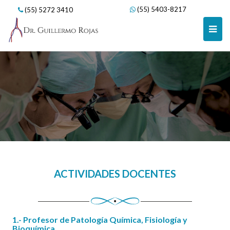
(55) 5403-8217
(55) 5272 3410
Skip
to
content
ACTIVIDADES DOCENTES
1.- Profesor de Patología Química, Fisiología y
Bioquímica.