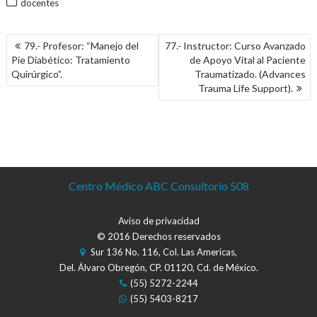
docentes
NAVEGACIÓN
79.- Profesor: “Manejo del
77.- Instructor: Curso Avanzado
DE
Pie Diabético: Tratamiento
de Apoyo Vital al Paciente
ENTRADAS
Quirúrgico”.
Traumatizado. (Advances
Trauma Life Support).
Centro Médico ABC Consultorio 508
Aviso de privacidad
© 2016 Derechos reservados
Sur 136 No. 116, Col. Las Americas,
Del. Álvaro Obregón, CP. 01120, Cd. de México.
(55) 5272-2244
(55) 5403-8217