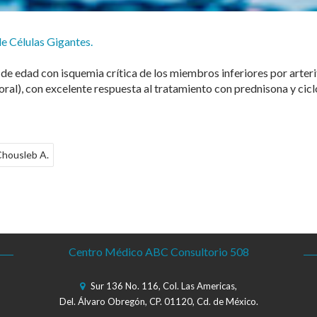
de Células Gigantes.
e edad con isquemia crítica de los miembros inferiores por arterit
oral), con excelente respuesta al tratamiento con prednisona y cic
 Chousleb A.
Centro Médico ABC Consultorio 508
Sur 136 No. 116, Col. Las Americas,
Del. Álvaro Obregón, CP. 01120, Cd. de México.