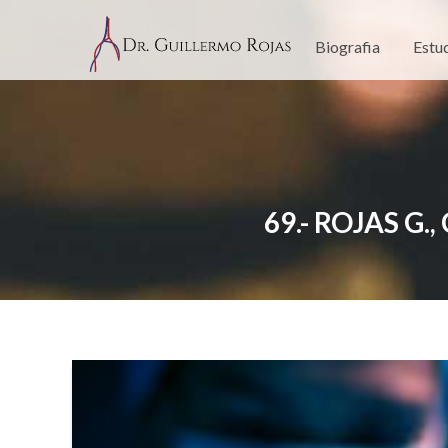
Skip
to
Biografia
Estu
content
69.- ROJAS G.