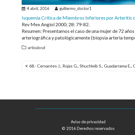
4 abril, 2016
guillermo_doctor1
Isquemia Crítica de Miembros Inferiores por Arteritis 
Rev Mex Angiol 2000; 28: 79-82.
Resumen: Presentamos el caso de una mujer de 72 años d
arteriográfica y patológicamente (biopsia arteria temp
articulosd
NAVEGACIÓN
68.- Cervantes J., Rojas G., Shuchleib S., Guadarrama E.,
DE
ENTRADAS
Aviso de privacidad
© 2016 Derechos reservados