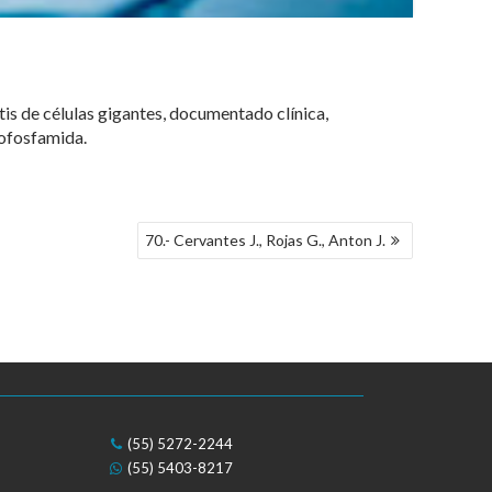
is de células gigantes, documentado clínica,
lofosfamida.
70.- Cervantes J., Rojas G., Anton J.
(55) 5272-2244
(55) 5403-8217