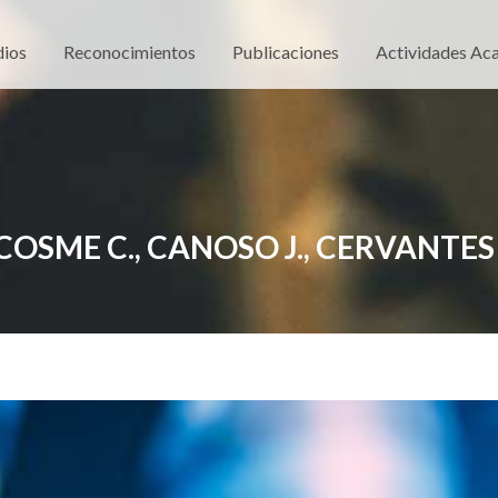
dios
Reconocimientos
Publicaciones
Actividades Ac
, COSME C., CANOSO J., CERVANTES 