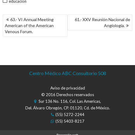
educacion
NAVEGACIÓN
63.- VI Annual Meeting
61.- XXV Reunión Nacional de
DE
American of the American
Angiología.
ENTRADAS
Venous Forum.
Centro Médico ABC Consultorio 508
Aviso de privacidad
© 2016 Derechos reservados
Sur 136 No. 116, Col. Las Americas,
Del. Álvaro Obregón, CP. 01120, Cd. de México.
(55) 5272-2244
(55) 5403-8217