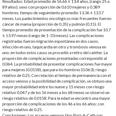
Resultados: Edad promedio de 56.66 ± 13.4 años, (rango 25 a
89 años); sexo con proporción de 0.610 mujeres y 0.389
hombres; tiempo de seguimiento promedio 13.36 ± 13.57
meses. Los padecimientos oncológicos más frecuentes fueron:
cáncer de mama (proporción de 0.35) y pulmón (0.15). El
tiempo promedio de presentación de la complicación fue 10.7
± 13.97 meses (rango de 1-33 meses). Las complicaciones
registradas fueron migración espontánea en dos casos,
infección en uno, taquicardia en otro y trombosis venosa en
uno; en todos estos casos se procedió a retiro del catéter. La
proporción de complicaciones presentadas correspondió al
0.064. La probabilidad de presentar complicaciones fue mayor
para mujeres (0.0158), que para los hombres (0.063); riesgo
relativo de 0.25. Con relación al tiempo de permanencia con el
acceso venoso y la posibilidad de complicación, se obtuvo una
mayor probabilidad entre los nueve y 15 meses con riesgo
relativo 0.047 y de los 16 meses a los 68 meses se observó un
riesgo relativo de 0.0158. Para la edad se encontró una mayor
proporción de complicaciones de los 46 a los 66 años; con
riesgo relativo de 0.25.
Conclusiones: Los accesos venosos tipo Port-A-Cath son