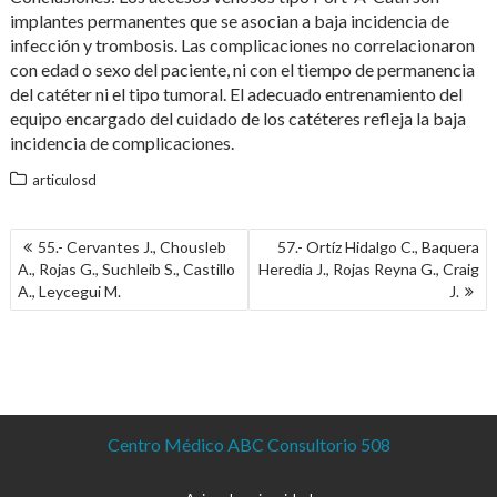
implantes permanentes que se asocian a baja incidencia de
infección y trombosis. Las complicaciones no correlacionaron
con edad o sexo del paciente, ni con el tiempo de permanencia
del catéter ni el tipo tumoral. El adecuado entrenamiento del
equipo encargado del cuidado de los catéteres refleja la baja
incidencia de complicaciones.
articulosd
NAVEGACIÓN
55.- Cervantes J., Chousleb
57.- Ortíz Hidalgo C., Baquera
DE
A., Rojas G., Suchleib S., Castillo
Heredia J., Rojas Reyna G., Craig
ENTRADAS
A., Leycegui M.
J.
Centro Médico ABC Consultorio 508