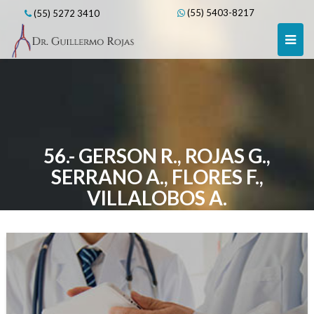
Skip
(55) 5403-8217
(55) 5272 3410
to
content
56.- GERSON R., ROJAS G.,
SERRANO A., FLORES F.,
VILLALOBOS A.