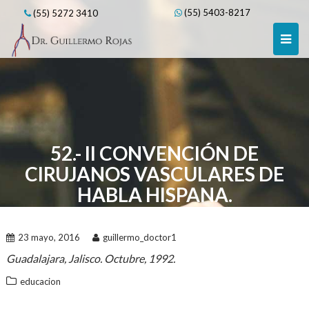
Skip
(55) 5403-8217
(55) 5272 3410
to
content
52.- II CONVENCIÓN DE
CIRUJANOS VASCULARES DE
HABLA HISPANA.
23 mayo, 2016
guillermo_doctor1
Guadalajara, Jalisco. Octubre, 1992.
educacion