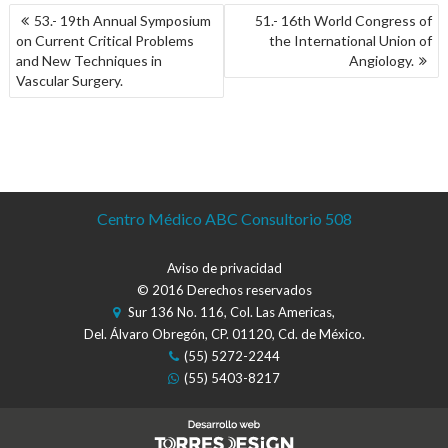
NAVEGACIÓN
53.- 19th Annual Symposium
51.- 16th World Congress of
DE
on Current Critical Problems
the International Union of
ENTRADAS
and New Techniques in
Angiology.
Vascular Surgery.
Centro Médico ABC Consultorio 508
Aviso de privacidad
© 2016 Derechos reservados
Sur 136 No. 116, Col. Las Americas,
Del. Álvaro Obregón, CP. 01120, Cd. de México.
(55) 5272-2244
(55) 5403-8217