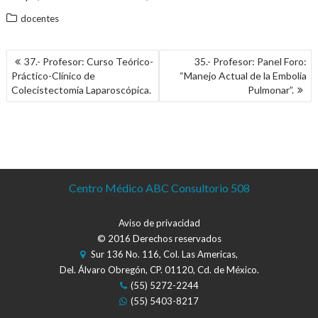
docentes
NAVEGACIÓN
37.- Profesor: Curso Teórico-
35.- Profesor: Panel Foro:
DE
Práctico-Clínico de
“Manejo Actual de la Embolia
ENTRADAS
Colecistectomía Laparoscópica.
Pulmonar”.
Centro Médico ABC Consultorio 508
Aviso de privacidad
© 2016 Derechos reservados
Sur 136 No. 116, Col. Las Americas,
Del. Álvaro Obregón, CP. 01120, Cd. de México.
(55) 5272-2244
(55) 5403-8217