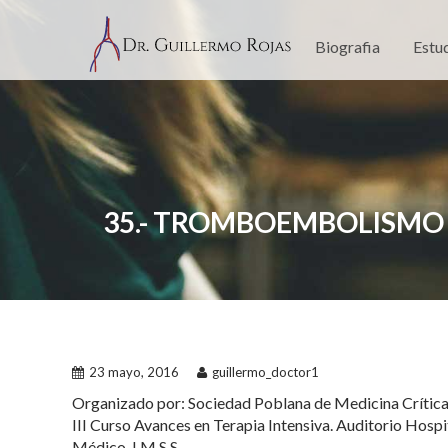
Skip
to
Biografia
Estu
content
35.- TROMBOEMBOLISMO
23 mayo, 2016
guillermo_doctor1
Organizado por: Sociedad Poblana de Medicina Crítica y
III Curso Avances en Terapia Intensiva. Auditorio Hosp
Médico. I.M.S.S.