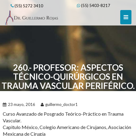
Skip
(55) 5403-8217
(55) 5272 3410
to
content
260.- PROFESOR: ASPECTOS
TÉCNICO-QUIRÚRGICOS EN
TRAUMA VASCULAR PERIFÉRICO.
23 mayo, 2016
guillermo_doctor1
Curso Avanzado de Posgrado Teórico-Práctico en Trauma
Vascular.
Capitulo México, Colegio Americano de Cirujanos, Asociación
Mexicana de Cirugía