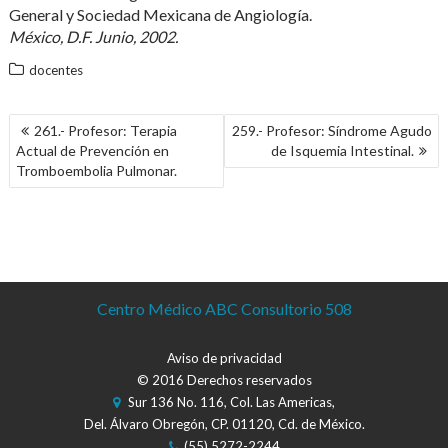
General y Sociedad Mexicana de Angiología.
México, D.F. Junio, 2002.
docentes
NAVEGACIÓN
261.- Profesor: Terapia
259.- Profesor: Síndrome Agudo
DE
Actual de Prevención en
de Isquemia Intestinal.
ENTRADAS
Tromboembolia Pulmonar.
Centro Médico ABC Consultorio 508
Aviso de privacidad
© 2016 Derechos reservados
Sur 136 No. 116, Col. Las Americas,
Del. Álvaro Obregón, CP. 01120, Cd. de México.
(55) 5272-2244