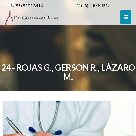
Skip
(55) 5403-8217
(55) 5272 3410
to
content
24.- ROJAS G., GERSON R., LÁZARO
M.