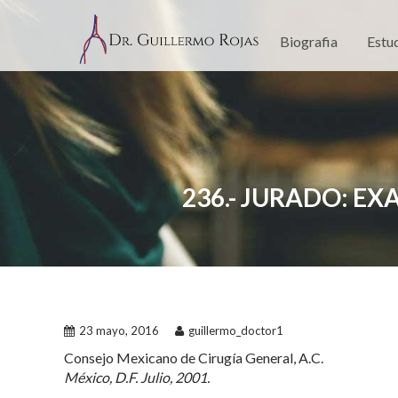
Skip
to
Biografia
Estu
content
236.- JURADO: EX
23 mayo, 2016
guillermo_doctor1
Consejo Mexicano de Cirugía General, A.C.
México, D.F. Julio, 2001.