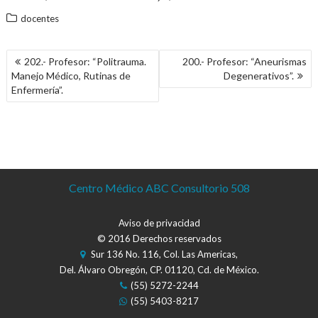
docentes
NAVEGACIÓN
202.- Profesor: “Politrauma.
200.- Profesor: “Aneurismas
DE
Manejo Médico, Rutinas de
Degenerativos”.
ENTRADAS
Enfermería”.
Centro Médico ABC Consultorio 508
Aviso de privacidad
© 2016 Derechos reservados
Sur 136 No. 116, Col. Las Americas,
Del. Álvaro Obregón, CP. 01120, Cd. de México.
(55) 5272-2244
(55) 5403-8217