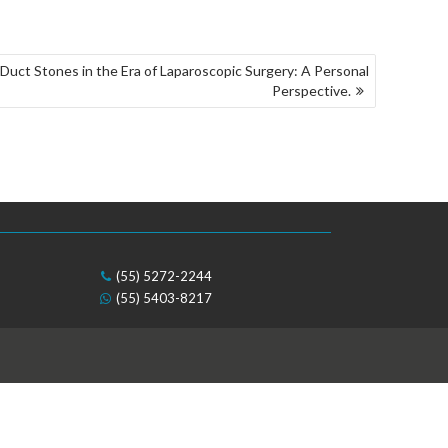
Duct Stones in the Era of Laparoscopic Surgery: A Personal
Perspective.
(55) 5272-2244
(55) 5403-8217