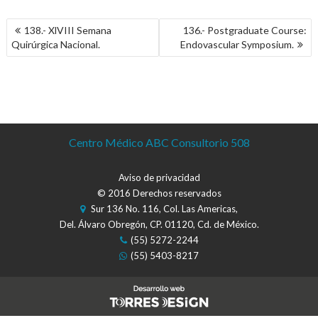
NAVEGACIÓN
138.- XlVIII Semana
136.- Postgraduate Course:
DE
Quirúrgica Nacional.
Endovascular Symposium.
ENTRADAS
Centro Médico ABC Consultorio 508
Aviso de privacidad
© 2016 Derechos reservados
Sur 136 No. 116, Col. Las Americas,
Del. Álvaro Obregón, CP. 01120, Cd. de México.
(55) 5272-2244
(55) 5403-8217