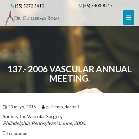
Skip
(55) 5403-8217
(55) 5272 3410
to
content
137.- 2006 VASCULAR ANNUAL
MEETING.
23 mayo, 2016
guillermo_doctor1
Society for Vascular Surgery.
Philadelphia, Pennsylvania. June, 2006.
educacion