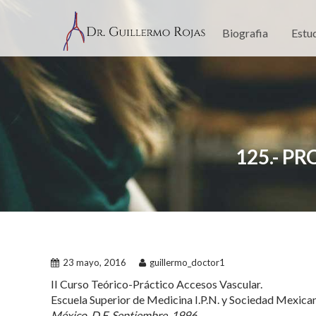
Skip
to
Biografia
Estu
content
125.- P
23 mayo, 2016
guillermo_doctor1
II Curso Teórico-Práctico Accesos Vascular.
Escuela Superior de Medicina I.P.N. y Sociedad Mexica
México, D.F. Septiembre, 1996.