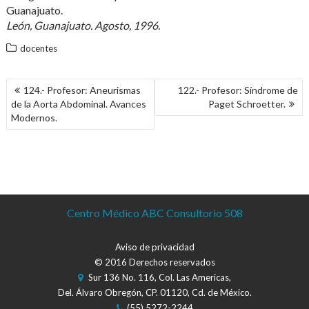
Guanajuato.
León, Guanajuato. Agosto, 1996.
docentes
NAVEGACIÓN
124.- Profesor: Aneurismas
122.- Profesor: Síndrome de
DE
de la Aorta Abdominal. Avances
Paget Schroetter.
ENTRADAS
Modernos.
Centro Médico ABC Consultorio 508
Aviso de privacidad
© 2016 Derechos reservados
Sur 136 No. 116, Col. Las Americas,
Del. Álvaro Obregón, CP. 01120, Cd. de México.
(55) 5272-2244