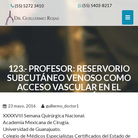
Skip
(55) 5403-8217
(55) 5272 3410
to
content
123.- PROFESOR: RESERVORIO
SUBCUTÁNEO VENOSO COMO
ACCESO VASCULAR EN EL
PACIENTE ONCOLÓGICO.
23 mayo, 2016
guillermo_doctor1
XXXXVIII Semana Quirúrgica Nacional.
Academia Mexicana de Cirugía.
Universidad de Guanajuato.
Colegio de Médicos Especialistas Certificados del Estado de