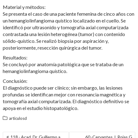
Material y métodos:
Se presenta el caso de una paciente femenina de cinco años con
un hemangiolinfangioma quístico localizado en el cuello. Se
identificó por ultrasonido y tomografía axial computarizada
contrastada una lesión heterogénea (tumor) con contenido
sólido-quístico. Se realizó biopsia por aspiración y,
posteriormente, resección quirúrgica del tumor.
Resultados:
Se concluyó por anatomía patológica que se trataba de un
hemangiolinfangioma quístico.
Conclusión:
El diagnóstico puede ser clínico; sin embargo, las lesiones
profundas se identifican mejor con resonancia magnética y
tomografía axial computarizada. El diagnóstico definitivo se
apoya en el estudio histopatológico.
articulosd
NAVEGACIÓN
118.- Acad. Dr. Guillermo a.
60.-Cervantes J, Rojas G,