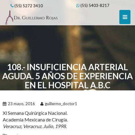
Skip
(55) 5403-8217
(55) 5272 3410
to
content
108.- INSUFICIENCIA ARTERIAL
AGUDA. 5 AÑOS DE EXPERIENCIA
EN EL HOSPITAL A.B.C
23 mayo, 2016
guillermo_doctor1
Xl Semana Quirúrgica Nacional.
Academia Mexicana de Cirugía.
Veracruz, Veracruz. Julio, 1998.