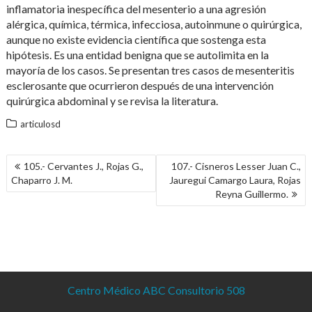
inflamatoria inespecífica del mesenterio a una agresión
alérgica, química, térmica, infecciosa, autoinmune o quirúrgica,
aunque no existe evidencia científica que sostenga esta
hipótesis. Es una entidad benigna que se autolimita en la
mayoría de los casos. Se presentan tres casos de mesenteritis
esclerosante que ocurrieron después de una intervención
quirúrgica abdominal y se revisa la literatura.
articulosd
NAVEGACIÓN
105.- Cervantes J., Rojas G.,
107.- Cisneros Lesser Juan C.,
DE
Chaparro J. M.
Jauregui Camargo Laura, Rojas
ENTRADAS
Reyna Guillermo.
Centro Médico ABC Consultorio 508