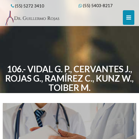
Skip
(55) 5403-8217
(55) 5272 3410
to
content
106.- VIDAL G. P., CERVANTES J.,
ROJAS G., RAMÍREZ C., KUNZ W.,
TOIBER M.